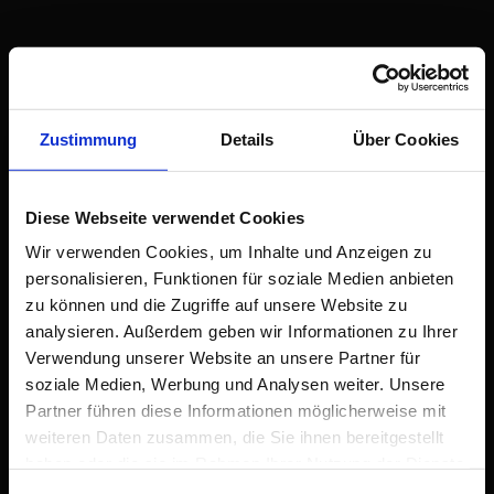
ZUR STARTSEITE
Zustimmung
Details
Über Cookies
09. November 2020
KI-PEPS Beitrag auf
Diese Webseite verwendet Cookies
metropole.ruhr
Wir verwenden Cookies, um Inhalte und Anzeigen zu
personalisieren, Funktionen für soziale Medien anbieten
Auf der Website metropole.ruhr des Regionalverbands Ruhr ist ein Artikel
über unser Projekt erschienen.
Zum Artikel
zu können und die Zugriffe auf unsere Website zu
analysieren. Außerdem geben wir Informationen zu Ihrer
Verwendung unserer Website an unsere Partner für
allgemein
soziale Medien, Werbung und Analysen weiter. Unsere
Partner führen diese Informationen möglicherweise mit
weiteren Daten zusammen, die Sie ihnen bereitgestellt
haben oder die sie im Rahmen Ihrer Nutzung der Dienste
gesammelt haben.