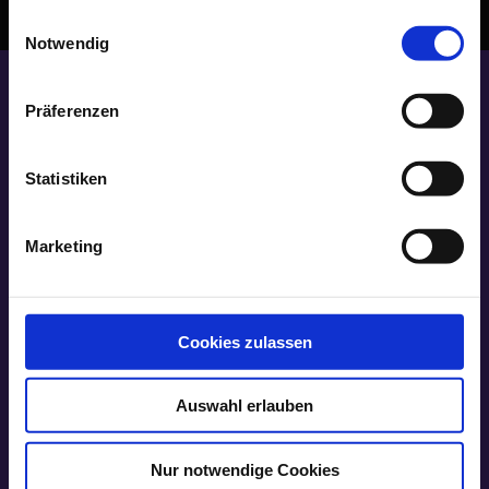
gesammelt haben.
Einwilligungsauswahl
Notwendig
Präferenzen
Contec GmbH
InnovationsZentrum
Gesundheitswirtschaft
Gesundheitscampus-Süd 29
Statistiken
44801 Bochum
contec.de
+49 234 45273-70
Marketing
BO-I-T gGmbH
Bochumer Institut für Technologie gGmbH
Universitätsstraße 105
44789 Bochum
bo-i-t.de
+49 234 45 979 727
Cookies zulassen
Pradtke GmbH
Kirchharpener Straße 46
44805 Bochum
Auswahl erlauben
pradtke.de
0234 45984–0
Informationen
Nur notwendige Cookies
Impressum und Recht