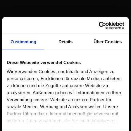
ZUR STARTSEITE
03. März 2020
Zustimmung
Details
Über Cookies
Auftakttreffen mit
assoziierten Klinikpartnern
Diese Webseite verwendet Cookies
Wir verwenden Cookies, um Inhalte und Anzeigen zu
KI-PEPS wird nur möglich, weil uns vier aufgeschlossene Klinik-Partner mit
personalisieren, Funktionen für soziale Medien anbieten
ihrer Expertise und Daten zu historischen Dienstplänen im Projekt
begleiten. Heute haben wir damit begonnen, alle Partner-Kliniken zu
zu können und die Zugriffe auf unsere Website zu
besuchen und auf diesem Wege in den Projektprozess einzubeziehen.
analysieren. Außerdem geben wir Informationen zu Ihrer
Verwendung unserer Website an unsere Partner für
soziale Medien, Werbung und Analysen weiter. Unsere
allgemein
Partner führen diese Informationen möglicherweise mit
weiteren Daten zusammen, die Sie ihnen bereitgestellt
haben oder die sie im Rahmen Ihrer Nutzung der Dienste